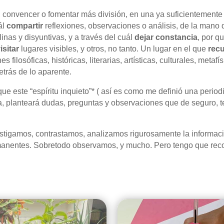
, convencer o fomentar más división, en una ya suficientement
ál
compartir
reflexiones, observaciones o análisis, de la man
inas y disyuntivas, y a través del cuál
dejar constancia
, por q
isitar
lugares visibles, y otros, no tanto. Un lugar en el que
rec
 filosóficas, históricas, literarias, artísticas, culturales, metaf
etrás de lo aparente.
e este “espíritu inquieto”* ( así es como me definió una period
 planteará dudas, preguntas y observaciones que de seguro, te
stigamos, contrastamos, analizamos rigurosamente la informaci
rmanentes. Sobretodo observamos, y mucho. Pero tengo que reco