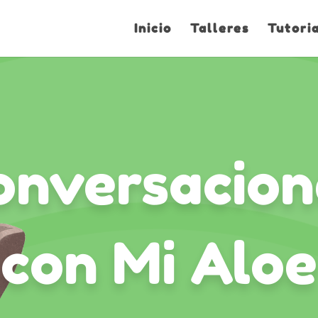
Inicio
Talleres
Tutori
onversacion
con Mi Aloe